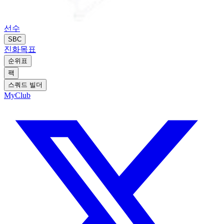
선수
SBC
진화
목표
순위표
팩
스쿼드 빌더
MyClub