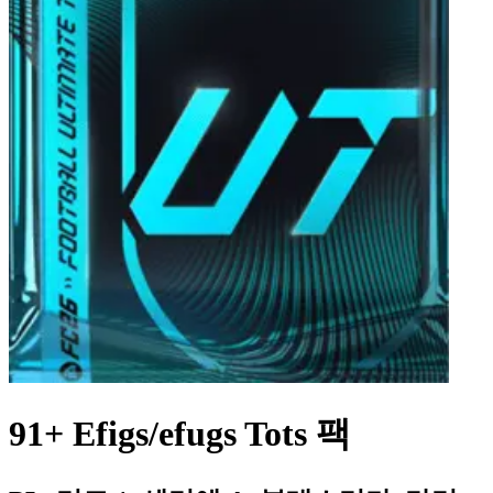
91+ Efigs/efugs Tots 팩