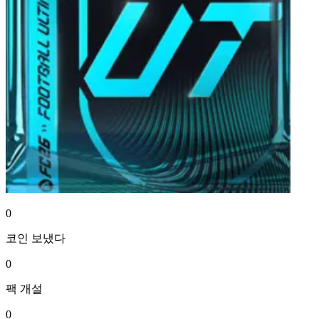
0
코인
보냈다
0
팩
개설
0