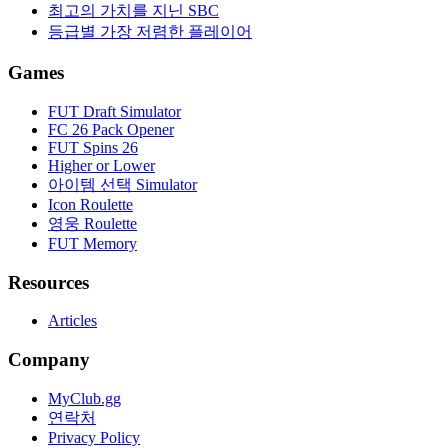
최고의 가치를 지닌 SBC
등급별 가장 저렴한 플레이어
Games
FUT Draft Simulator
FC 26 Pack Opener
FUT Spins 26
Higher or Lower
아이템 선택 Simulator
Icon Roulette
영웅 Roulette
FUT Memory
Resources
Articles
Company
MyClub.gg
연락처
Privacy Policy