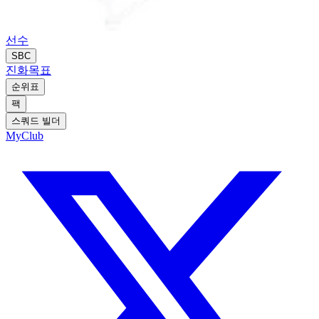
선수
SBC
진화
목표
순위표
팩
스쿼드 빌더
MyClub