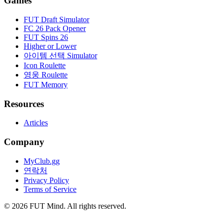
Games
FUT Draft Simulator
FC 26 Pack Opener
FUT Spins 26
Higher or Lower
아이템 선택 Simulator
Icon Roulette
영웅 Roulette
FUT Memory
Resources
Articles
Company
MyClub.gg
연락처
Privacy Policy
Terms of Service
©
2026
FUT Mind. All rights reserved.