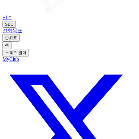
선수
SBC
진화
목표
순위표
팩
스쿼드 빌더
MyClub