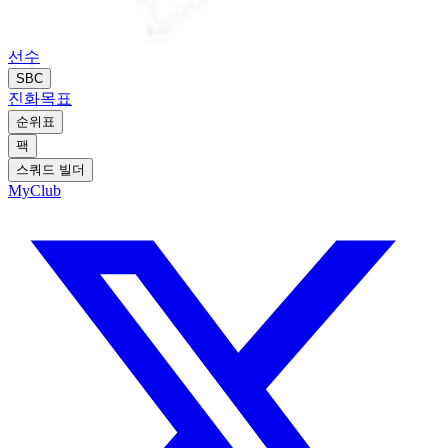
선수
SBC
진화
목표
순위표
팩
스쿼드 빌더
MyClub