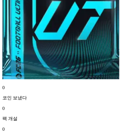
0
코인
보냈다
0
팩
개설
0