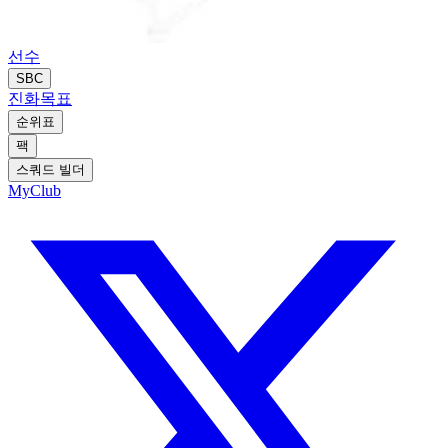
선수
SBC
진화
목표
순위표
팩
스쿼드 빌더
MyClub