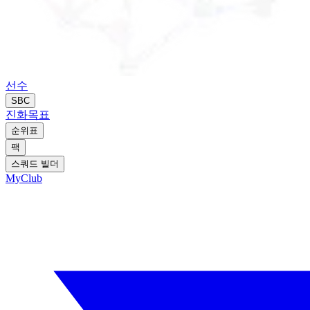
선수
SBC
진화
목표
순위표
팩
스쿼드 빌더
MyClub