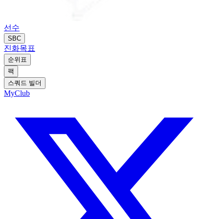
선수
SBC
진화
목표
순위표
팩
스쿼드 빌더
MyClub