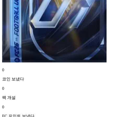
0
코인
보냈다
0
팩
개설
0
FC 포인트
보냈다