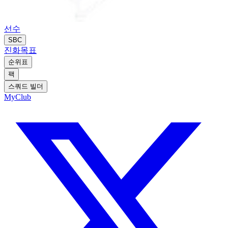
선수
SBC
진화
목표
순위표
팩
스쿼드 빌더
MyClub