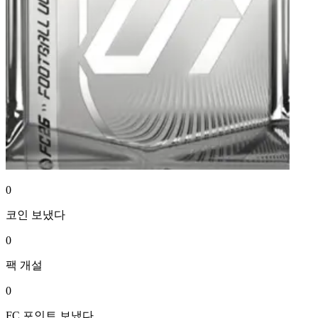
0
코인
보냈다
0
팩
개설
0
FC 포인트
보냈다