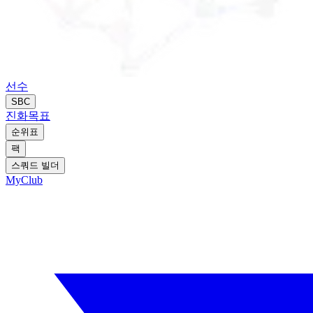
선수
SBC
진화
목표
순위표
팩
스쿼드 빌더
MyClub