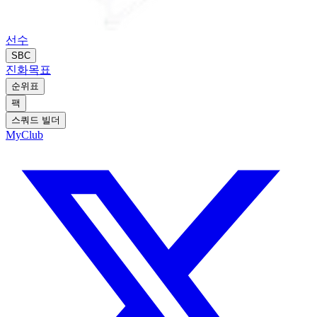
선수
SBC
진화
목표
순위표
팩
스쿼드 빌더
MyClub