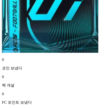
0
코인
보냈다
0
팩
개설
0
FC 포인트
보냈다