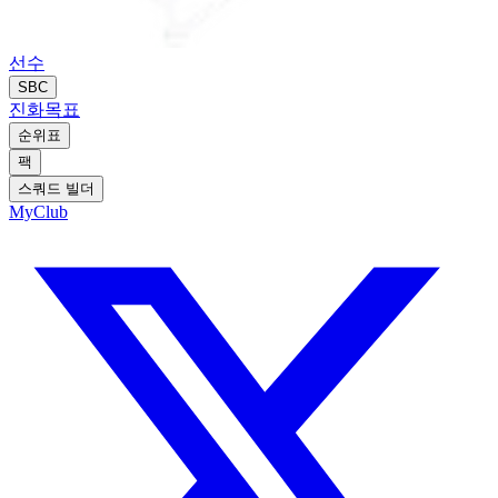
선수
SBC
진화
목표
순위표
팩
스쿼드 빌더
MyClub