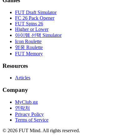
Games
FUT Draft Simulator
FC 26 Pack Opener
FUT Spins 26
Higher or Lower
아이템 선택 Simulator
Icon Roulette
영웅 Roulette
FUT Memory
Resources
Articles
Company
MyClub.gg
연락처
Privacy Policy
Terms of Service
©
2026
FUT Mind. All rights reserved.