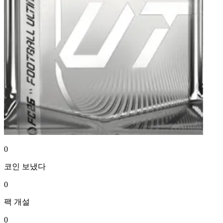
0
코인
보냈다
0
팩
개설
0