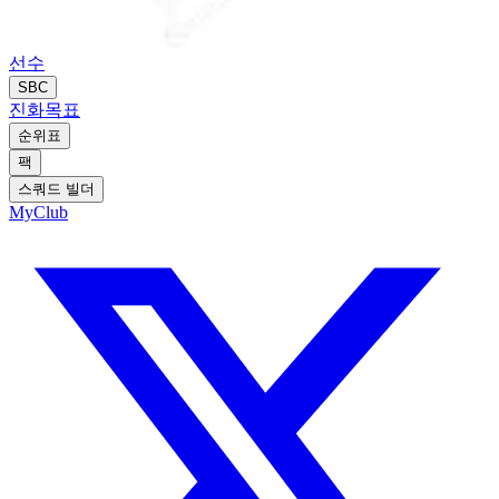
선수
SBC
진화
목표
순위표
팩
스쿼드 빌더
MyClub