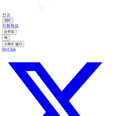
선수
SBC
진화
목표
순위표
팩
스쿼드 빌더
MyClub