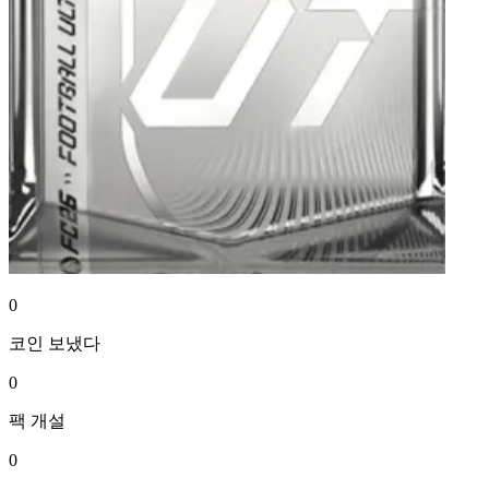
0
코인
보냈다
0
팩
개설
0