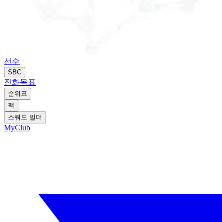
선수
SBC
진화
목표
순위표
팩
스쿼드 빌더
MyClub