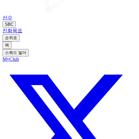
선수
SBC
진화
목표
순위표
팩
스쿼드 빌더
MyClub