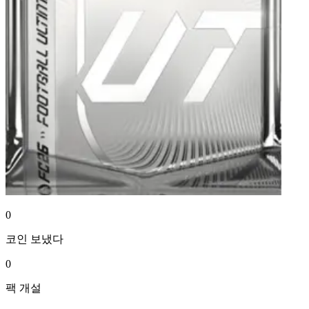
0
코인
보냈다
0
팩
개설