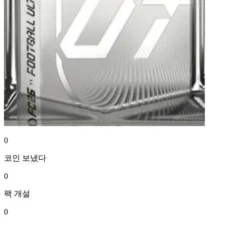
0
코인
보냈다
0
팩
개설
0