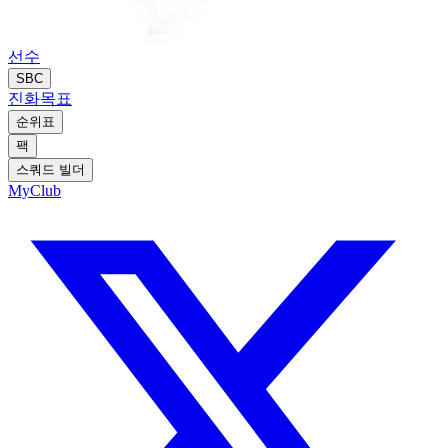
선수
SBC
진화
목표
순위표
팩
스쿼드 빌더
MyClub