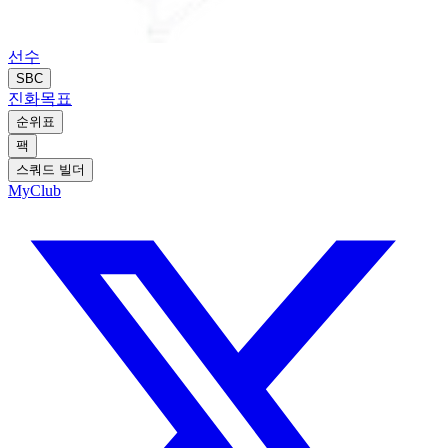
선수
SBC
진화
목표
순위표
팩
스쿼드 빌더
MyClub