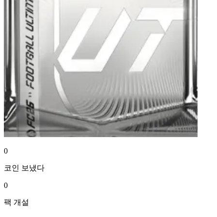
0
코인
보냈다
0
팩
개설