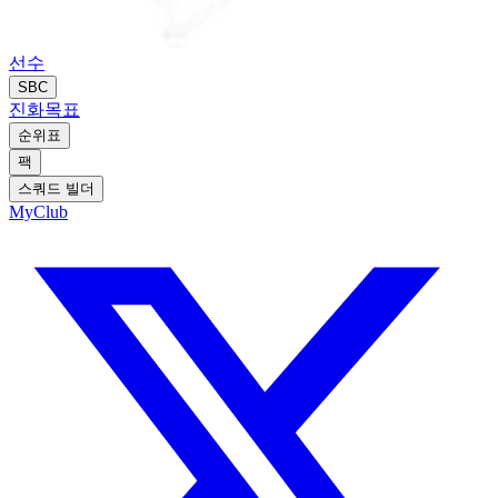
선수
SBC
진화
목표
순위표
팩
스쿼드 빌더
MyClub