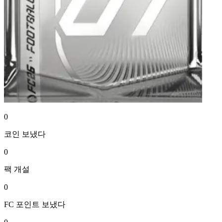
0
코인
보냈다
0
팩
개설
0
FC 포인트
보냈다