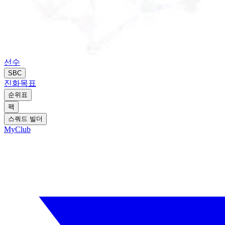
선수
SBC
진화
목표
순위표
팩
스쿼드 빌더
MyClub