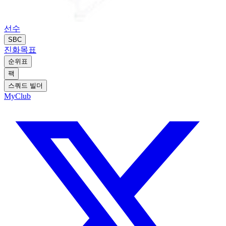
선수
SBC
진화
목표
순위표
팩
스쿼드 빌더
MyClub