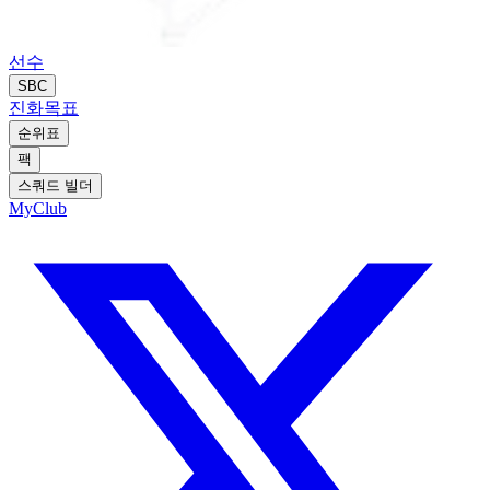
선수
SBC
진화
목표
순위표
팩
스쿼드 빌더
MyClub