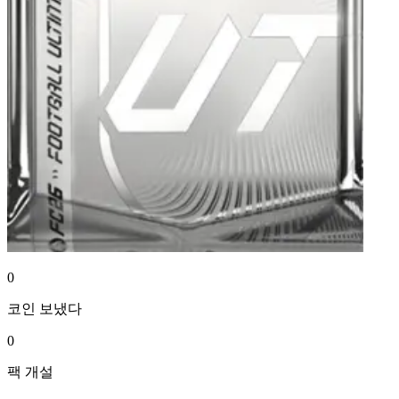
0
코인
보냈다
0
팩
개설