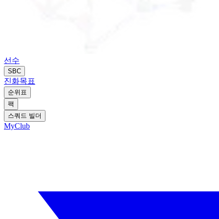
선수
SBC
진화
목표
순위표
팩
스쿼드 빌더
MyClub