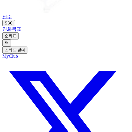
선수
SBC
진화
목표
순위표
팩
스쿼드 빌더
MyClub