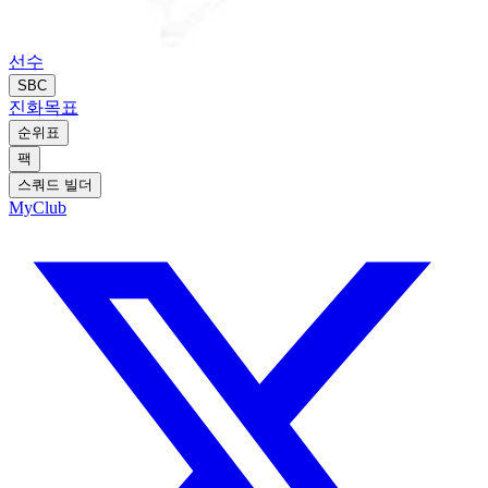
선수
SBC
진화
목표
순위표
팩
스쿼드 빌더
MyClub