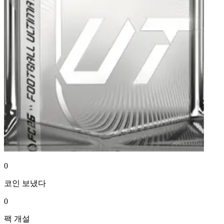
0
코인
보냈다
0
팩
개설