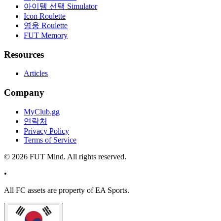
아이템 선택 Simulator
Icon Roulette
영웅 Roulette
FUT Memory
Resources
Articles
Company
MyClub.gg
연락처
Privacy Policy
Terms of Service
©
2026
FUT Mind. All rights reserved.
•
All
FC
assets are property of EA Sports.