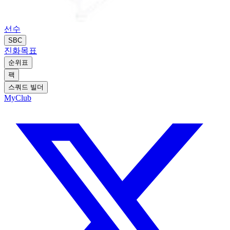
선수
SBC
진화
목표
순위표
팩
스쿼드 빌더
MyClub