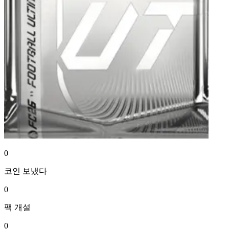
0
코인
보냈다
0
팩
개설
0