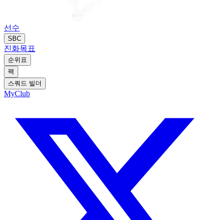
선수
SBC
진화
목표
순위표
팩
스쿼드 빌더
MyClub