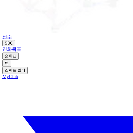
선수
SBC
진화
목표
순위표
팩
스쿼드 빌더
MyClub