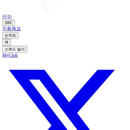
선수
SBC
진화
목표
순위표
팩
스쿼드 빌더
MyClub