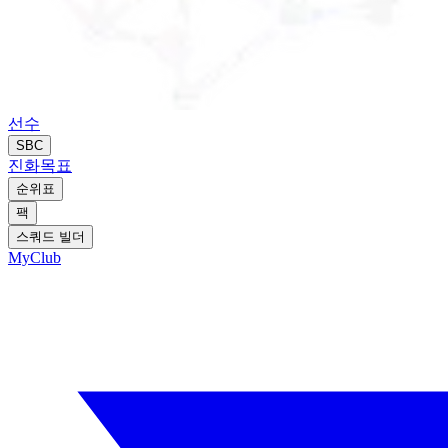
선수
SBC
진화
목표
순위표
팩
스쿼드 빌더
MyClub