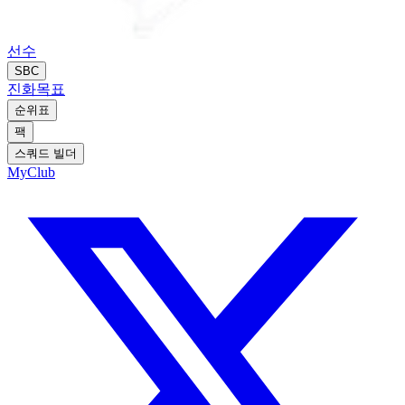
선수
SBC
진화
목표
순위표
팩
스쿼드 빌더
MyClub