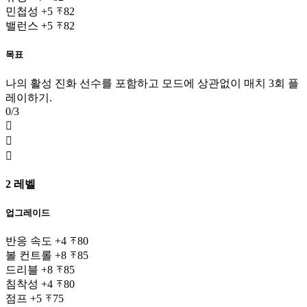
민첩성
+5
82
밸런스
+5
82
목표
나의 활성 진화 선수를 포함하고 모드에 상관없이 매치 3회 플
레이하기.
0/3



2 레벨
업그레이드
반응 속도
+4
80
볼 컨트롤
+8
85
드리블
+8
85
침착성
+4
80
점프
+5
75