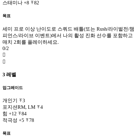
스태미나
+8
82
목표
세미 프로 이상 난이도로 스쿼드 배틀(또는 Rush/라이벌전/챔
피언스/라이브 이벤트)에서 나의 활성 진화 선수를 포함하고
매치 2회를 플레이하세요.
0/2


3 레벨
업그레이드
개인기
3
포지션
RM, LM
4
힘
+12
84
적극성
+5
78
목표