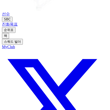
선수
SBC
진화
목표
순위표
팩
스쿼드 빌더
MyClub