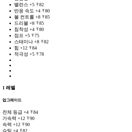
밸런스
+5
82
반응 속도
+4
80
볼 컨트롤
+8
85
드리블
+8
85
침착성
+4
80
점프
+5
75
스태미나
+8
82
힘
+12
84
적극성
+5
78
1 레벨
업그레이드
전체 등급
+4
84
가속력
+12
90
속력
+12
90
슈팅
+4
82