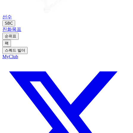
선수
SBC
진화
목표
순위표
팩
스쿼드 빌더
MyClub