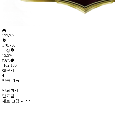
177,750
170,750
보상
15,570
P&L
-162,180
챌린지
4
반복 가능
-
만료까지
만료됨
새로 고침 시기:
-