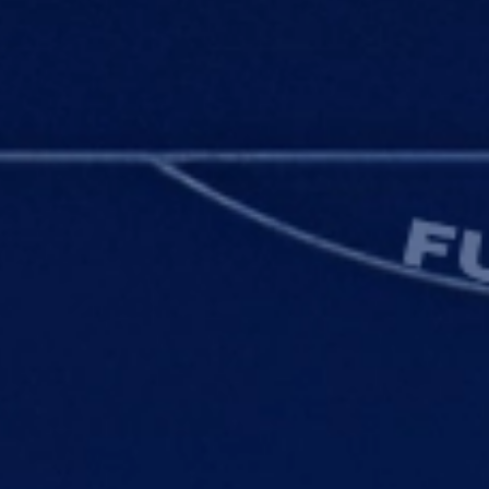
선수
SBC
진화
목표
순위표
팩
스쿼드 빌더
MyClub