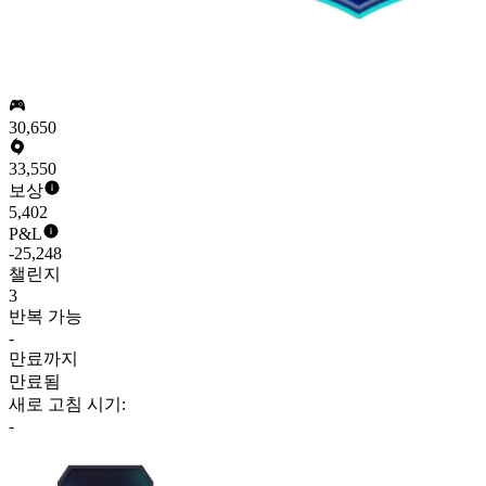
30,650
33,550
보상
5,402
P&L
-25,248
챌린지
3
반복 가능
-
만료까지
만료됨
새로 고침 시기:
-