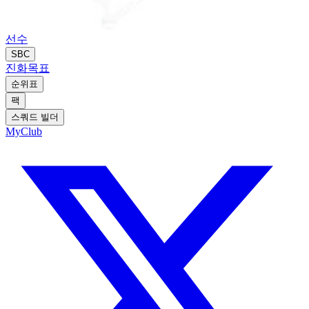
선수
SBC
진화
목표
순위표
팩
스쿼드 빌더
MyClub