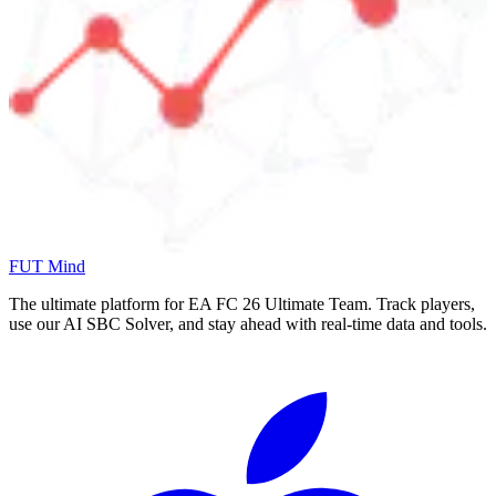
FUT Mind
The ultimate platform for EA FC
26
Ultimate Team. Track players,
use our AI SBC Solver, and stay ahead with real-time data and tools.