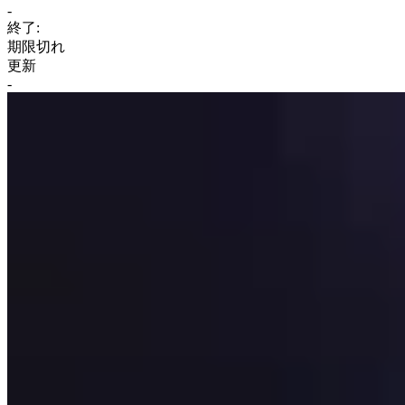
-
終了:
期限切れ
更新
-