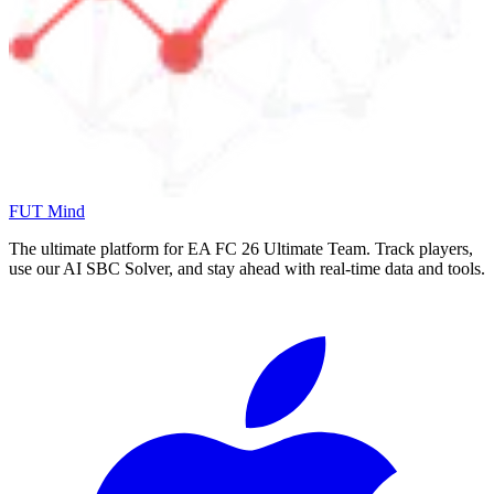
FUT Mind
The ultimate platform for EA FC
26
Ultimate Team. Track players,
use our AI SBC Solver, and stay ahead with real-time data and tools.