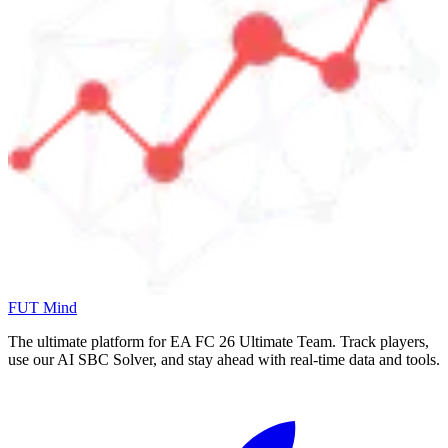
FUT Mind
The ultimate platform for EA FC
26
Ultimate Team. Track players,
use our AI SBC Solver, and stay ahead with real-time data and tools.