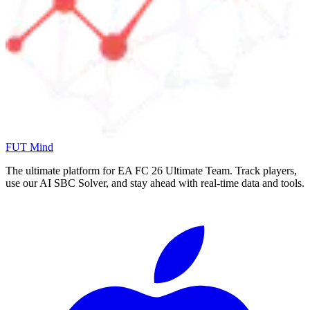
FUT Mind
The ultimate platform for EA FC
26
Ultimate Team. Track players,
use our AI SBC Solver, and stay ahead with real-time data and tools.