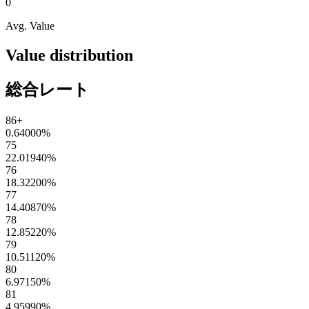
0
Avg. Value
Value distribution
総合レート
86+
0.64000
%
75
22.01940
%
76
18.32200
%
77
14.40870
%
78
12.85220
%
79
10.51120
%
80
6.97150
%
81
4.95990
%