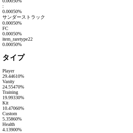
0.00050
%
:
0.00050
%
サンダーストラック
0.00050
%
FC
0.00050
%
item_raretype22
0.00050
%
タイプ
Player
29.44610
%
Vanity
24.55470
%
Training
19.99330
%
Kit
10.47060
%
Custom
5.35860
%
Health
4.13900
%