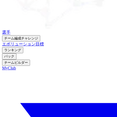
選手
チーム編成チャレンジ
エボリューション
目標
ランキング
パック
チームビルダー
MyClub