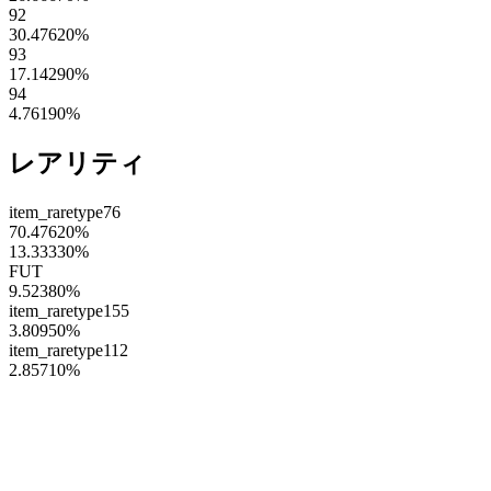
92
30.47620
%
93
17.14290
%
94
4.76190
%
レアリティ
item_raretype76
70.47620
%
13.33330
%
FUT
9.52380
%
item_raretype155
3.80950
%
item_raretype112
2.85710
%