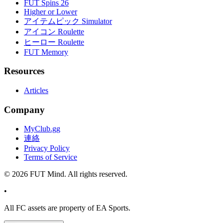
FUT Spins 26
Higher or Lower
アイテムピック Simulator
アイコン Roulette
ヒーロー Roulette
FUT Memory
Resources
Articles
Company
MyClub.gg
連絡
Privacy Policy
Terms of Service
©
2026
FUT Mind. All rights reserved.
•
All
FC
assets are property of EA Sports.