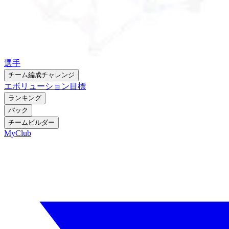
選手
チーム編成チャレンジ
エボリューション
目標
ランキング
パック
チームビルダー
MyClub