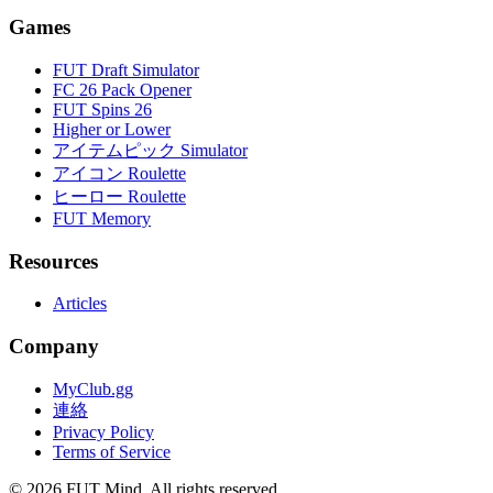
Games
FUT Draft Simulator
FC 26 Pack Opener
FUT Spins 26
Higher or Lower
アイテムピック Simulator
アイコン Roulette
ヒーロー Roulette
FUT Memory
Resources
Articles
Company
MyClub.gg
連絡
Privacy Policy
Terms of Service
©
2026
FUT Mind. All rights reserved.