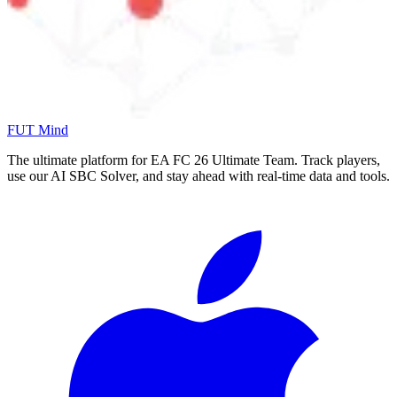
FUT Mind
The ultimate platform for EA FC
26
Ultimate Team. Track players,
use our AI SBC Solver, and stay ahead with real-time data and tools.