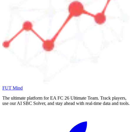
FUT Mind
The ultimate platform for EA FC
26
Ultimate Team. Track players,
use our AI SBC Solver, and stay ahead with real-time data and tools.