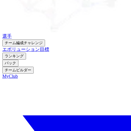
選手
チーム編成チャレンジ
エボリューション
目標
ランキング
パック
チームビルダー
MyClub