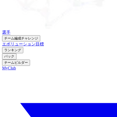
選手
チーム編成チャレンジ
エボリューション
目標
ランキング
パック
チームビルダー
MyClub