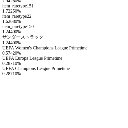
7.94260
%
item_raretype151
1.72250
%
item_raretype22
1.62680
%
item_raretype150
1.24400
%
サンダーストラック
1.24400
%
UEFA Women's Champions League Primetime
0.57420
%
UEFA Europa League Primetime
0.28710
%
UEFA Champions League Primetime
0.28710
%