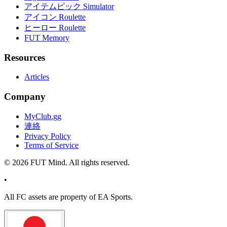
アイテムピック Simulator
アイコン Roulette
ヒーロー Roulette
FUT Memory
Resources
Articles
Company
MyClub.gg
連絡
Privacy Policy
Terms of Service
©
2026
FUT Mind. All rights reserved.
•
All
FC
assets are property of EA Sports.