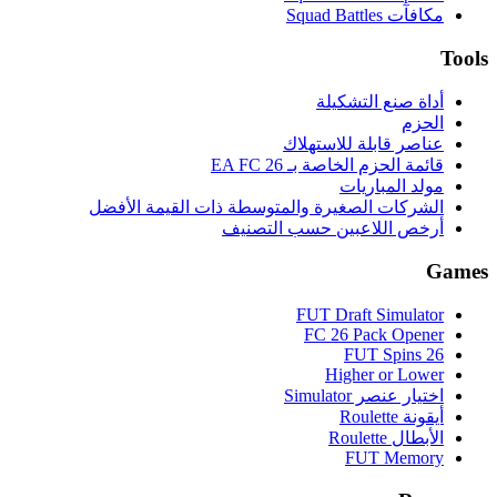
مكافآت Squad Battles
Tools
أداة صنع التشكيلة
الحزم
عناصر قابلة للاستهلاك
قائمة الحزم الخاصة بـ EA FC 26
مولد المباريات
الشركات الصغيرة والمتوسطة ذات القيمة الأفضل
أرخص اللاعبين حسب التصنيف
Games
FUT Draft Simulator
FC 26 Pack Opener
FUT Spins 26
Higher or Lower
اختيار عنصر Simulator
أيقونة Roulette
الأبطال Roulette
FUT Memory