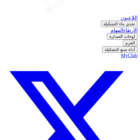
اللاعبون
تحدي بناء التشكيلة
الارتقاء
المهام
لوحات الصدارة
الحزم
أداة صنع التشكيلة
MyClub