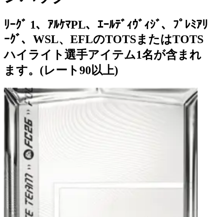
ﾘｰｸﾞ 1、ｱﾙｹﾏPL、ｴｰﾙﾃﾞｨｳﾞｨｼﾞ、ﾌﾟﾚﾐｱﾘ
ｰｸﾞ、WSL、EFLのTOTSまたはTOTS
ハイライト選手アイテム1名が含まれ
ます。(レート90以上)