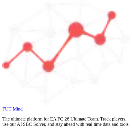
FUT Mind
The ultimate platform for EA FC
26
Ultimate Team. Track players,
use our AI SBC Solver, and stay ahead with real-time data and tools.