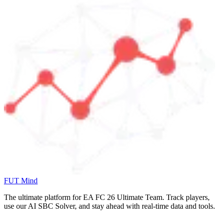
FUT Mind
The ultimate platform for EA FC
26
Ultimate Team. Track players,
use our AI SBC Solver, and stay ahead with real-time data and tools.