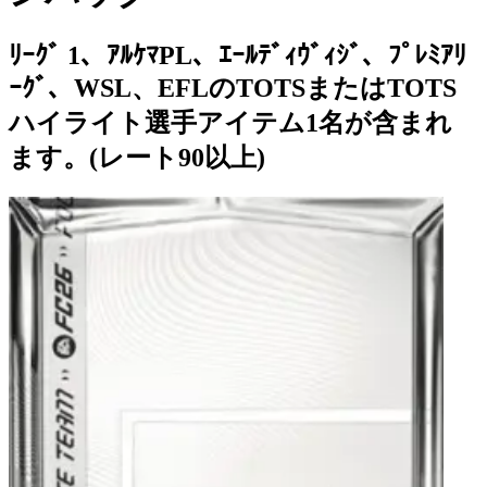
ﾘｰｸﾞ 1、ｱﾙｹﾏPL、ｴｰﾙﾃﾞｨｳﾞｨｼﾞ、ﾌﾟﾚﾐｱﾘ
ｰｸﾞ、WSL、EFLのTOTSまたはTOTS
ハイライト選手アイテム1名が含まれ
ます。(レート90以上)